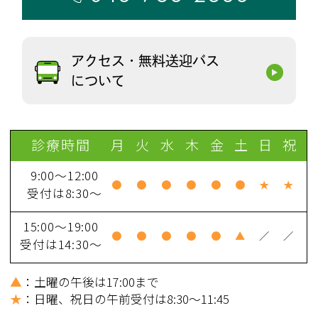
アクセス・無料送迎バス
について
診療時間
月
火
水
木
金
土
日
祝
9:00～12:00
●
●
●
●
●
●
★
★
受付は8:30～
15:00～19:00
●
●
●
●
●
▲
／
／
受付は14:30～
▲
：土曜の午後は17:00まで
★
：日曜、祝日の午前受付は8:30～11:45