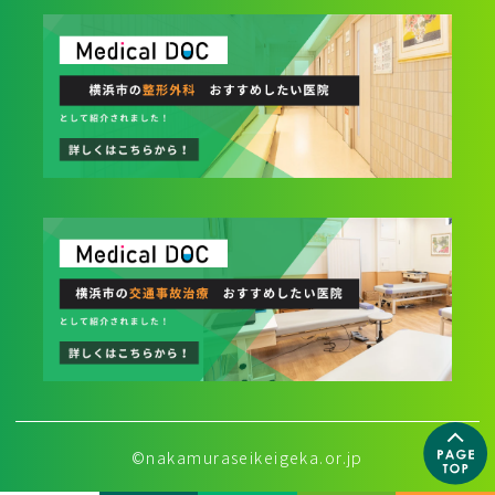
©nakamuraseikeigeka.or.jp