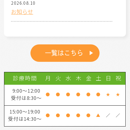
2026.08.10
お知らせ
2026.08.10
医師変更のお知らせ
2026.08.10
一覧はこちら
土日祝日担当医師のお知らせ
2026.08.10
診療時間
月
火
水
木
金
土
日
祝
診察Web予約のお知らせ
9:00～12:00
●
●
●
●
●
●
★
★
受付は8:30～
2026.08.10
スタッフ募集しています
15:00～19:00
●
●
●
●
●
▲
／
／
受付は14:30～