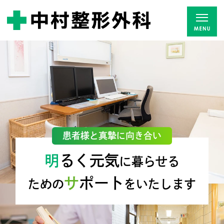
一人ひとりの症状やニーズに合わせた
患者様と真摯に向き合い
診
断・
治
明
るく元気
に暮らせる
サ
ポート
療
ための
をいたします