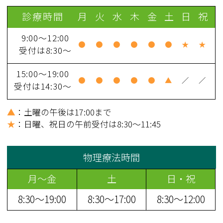
診療時間
月
火
水
木
金
土
日
祝
9:00～12:00
●
●
●
●
●
●
★
★
受付は8:30～
15:00～19:00
●
●
●
●
●
▲
／
／
受付は14:30～
▲
：土曜の午後は17:00まで
★
：日曜、祝日の午前受付は8:30～11:45
物理療法時間
月～金
土
日・祝
8:30～19:00
8:30～17:00
8:30～12:00