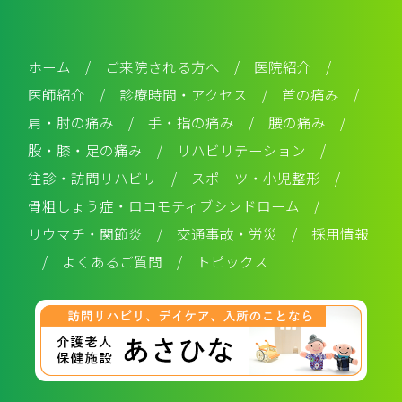
ホーム
/
ご来院される方へ
/
医院紹介
/
医師紹介
/
診療時間・アクセス
/
首の痛み
/
肩・肘の痛み
/
手・指の痛み
/
腰の痛み
/
股・膝・足の痛み
/
リハビリテーション
/
往診・訪問リハビリ
/
スポーツ・小児整形
/
骨粗しょう症・ロコモティブシンドローム
/
リウマチ・関節炎
/
交通事故・労災
/
採用情報
/
よくあるご質問
/
トピックス