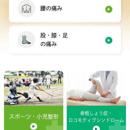
腰の痛み
股・膝・足
の痛み
骨粗しょう症・
スポーツ・小児整形
ロコモティブシンドローム